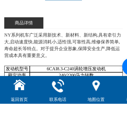
商品详情
NY系列机车广泛采用新技术、新材料、新结构,具有牵引力
大,启动速度快,能源消耗小,适性强,可靠性高,维修保养简单,
寿命超长等特点。对于提升企业形象,保障安全生产,降低运
营成本具有重要意义。
发动机型号
6CAI8.3-C240涡轮增压发动机
额定功率
240/2200马力转数
大扭矩
1017/1500牛顿米转数
整备重量
38±1吨
大速度
28km/h
返回首页
联系电话
地图位置
低持续速度
3.2kn/k
大牵引力
100kN
持续牵引力
75kN
变矩器
单机单项三元件液力变阻器