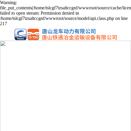
Warning:
file_put_contents(/home/tslcgf7tzsaltccgnf/wwwroot/source/cache/lice
failed to open stream: Permission denied in
/home/tslcgf7tzsaltccgnf/wwwroot/source/model/api.class.php on line
217