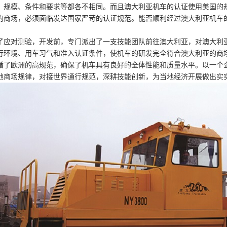
、规模、条件和要求等都各不相同。而且澳大利亚机车的认证使用美国的
的商场，必须面临发达国家严苛的认证规范。能否顺利经过澳大利亚机车
了应对测验，开发前，专门派出了一支技能团队前往澳大利亚，对澳大利
行环境、用车习气和准入认证条件，使机车的研发完全符合澳大利亚的商
循了欧洲的高规范，确保了机车具有良好的全体性能和质量水平。以一个企
地商场规律，对接世界通行规范，深耕技能创新，为当地经济开展做出实