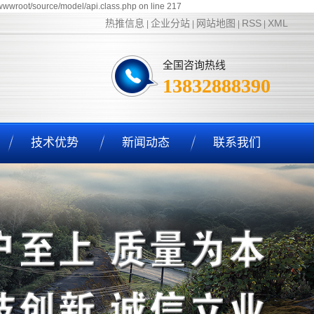
/wwwroot/source/model/api.class.php on line 217
热推信息
企业分站
网站地图
RSS
XML
|
|
|
|
全国咨询热线
13832888390
技术优势
新闻动态
联系我们