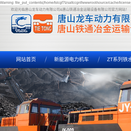
Warning: file_put_contents(/home/tslcgf7tzsaltccgnf/wwwroot/source/cache/license
欢迎光临唐山龙车动力有限公司&唐山铁通冶金运输设备有限公司官方网站！
网站首页
新能源电力机车
ZT系列铁