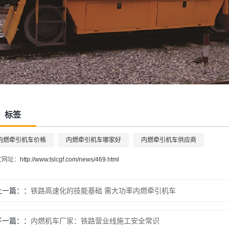
标签
内燃牵引机车价格
内燃牵引机车哪家好
内燃牵引机车供应商
文网址：
http://www.tslcgf.com/news/469.html
上一篇：
铁路高速化的技能基础 需大功率内燃牵引机车
下一篇：
内燃机车厂家：铁路营业线施工安全常识