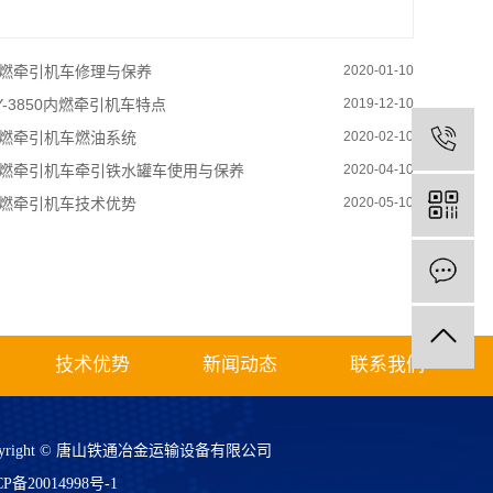
内燃牵引机车修理与保养
2020-01-10
Y-3850内燃牵引机车特点
2019-12-10
内燃牵引机车燃油系统
2020-02-10
内燃牵引机车牵引铁水罐车使用与保养
2020-04-10
燃牵引机车技术优势
2020-05-10
技术优势
新闻动态
联系我们
pyright © 唐山铁通冶金运输设备有限公司
P备20014998号-1