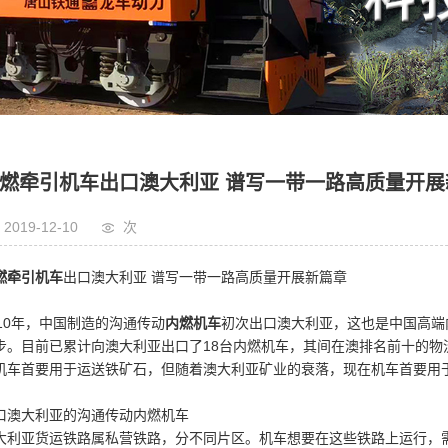
燃牵引机车出口澳大利亚 谱写一带一路高质量开展
2019-12-10
次
燃牵引机车
出口澳大利亚 谱写一带一路高质量开展新篇章
010年，中国制造的沟通传动
内燃机车
初次出口澳大利亚，这也是中国高端
步。目前已累计向澳大利亚出口了18台内燃机车，其间在澳排名前十的物流
机车首要用于运送铁矿石，但随着澳大利亚矿业的衰落，现在机车首要用
口澳大利亚的沟通传动内燃机车
大利亚货运铁路属私营铁路，分不同片区。机车想要在这些铁路上运行，